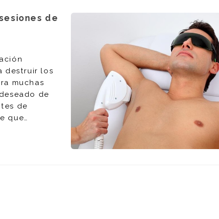
 sesiones de
nación
 destruir los
para muchas
o deseado de
ntes de
te que
onamiento,
 Y una vez que
r tu cita para