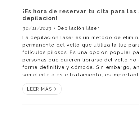
¡Es hora de reservar tu cita para las
depilación!
30/11/2023
Depilación láser
La depilación láser es un método de elimi
permanente del vello que utiliza la luz para
folículos pilosos. Es una opción popular 
personas que quieren librarse del vello n
forma definitiva y cómoda. Sin embargo, a
someterte a este tratamiento, es importan
conozcas algunos aspectos sobre su funci
LEER MÁS
sus beneficios, sus riesgos y sus cuidados.
lo hayas hecho, será el momento de reserva
depilarte en Kerala. ¿...