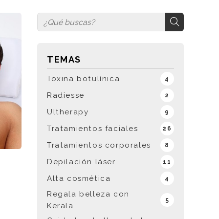
TEMAS
Toxina botulínica
4
Radiesse
2
Ultherapy
9
Tratamientos faciales
26
Tratamientos corporales
8
Depilación láser
11
Alta cosmética
4
Regala belleza con
5
Kerala