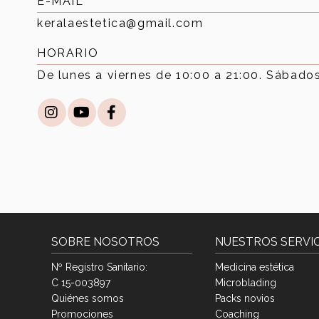
E-MAIL
keralaestetica@gmail.com
HORARIO
De lunes a viernes de 10:00 a 21:00. Sábados
SOBRE NOSOTROS
NUESTROS SERVI
Nº Registro Sanitario:
Medicina estética
C 15-003897
Microblading
Quiénes somos
Packs novios
Promociones
Coaching