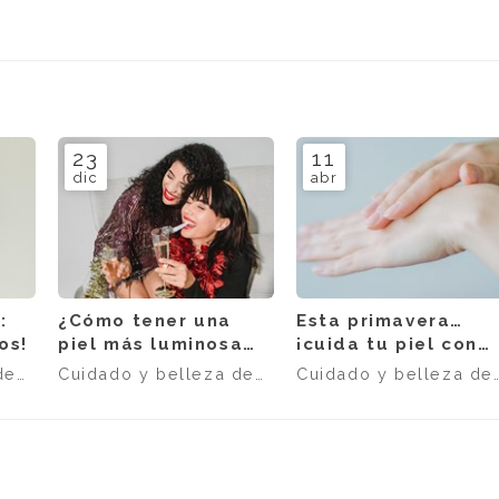
23
11
dic
abr
:
¿Cómo tener una
Esta primavera…
os!
piel más luminosa
¡cuida tu piel con
esta Navidad?
nuestros
de
Cuidado y belleza de
Cuidado y belleza de
tratamientos!
la piel
la piel