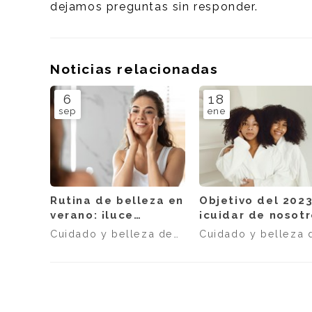
dejamos preguntas sin responder.
Noticias relacionadas
6
18
sep
ene
Rutina de belleza en
Objetivo del 2023
verano: ¡luce
¡cuidar de nosotr
siempre perfecta!
Cuidado y belleza de
Cuidado y belleza 
la piel
la piel