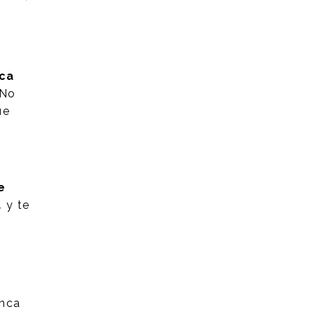
ica
 No
ue
e
a
y te
unca