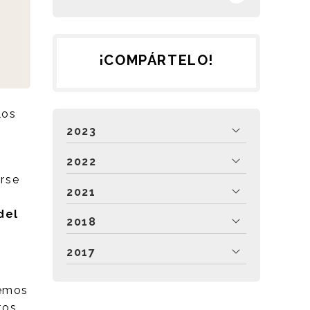
¡COMPÁRTELO!
los
2023
2022
arse
2021
del
2018
2017
hemos
tos