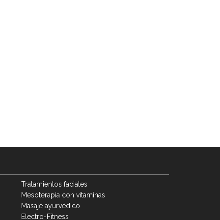
Tratamientos faciales
Mesoterapia con vitaminas
Masaje ayurvédico
Electro-Fitness