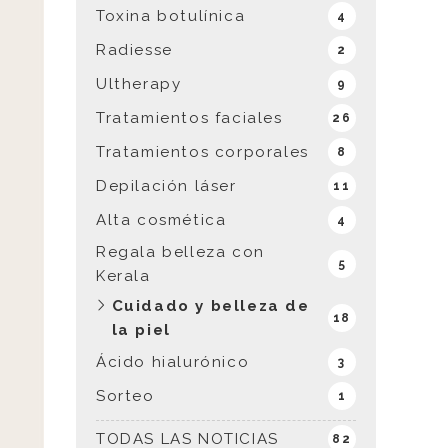
Toxina botulínica
4
Radiesse
2
Ultherapy
9
Tratamientos faciales
26
Tratamientos corporales
8
Depilación láser
11
Alta cosmética
4
Regala belleza con
5
Kerala
Cuidado y belleza de
18
la piel
Ácido hialurónico
3
Sorteo
1
TODAS LAS NOTICIAS
82