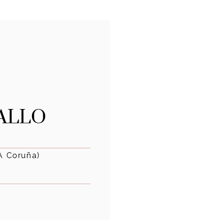
BALLO
(A Coruña)