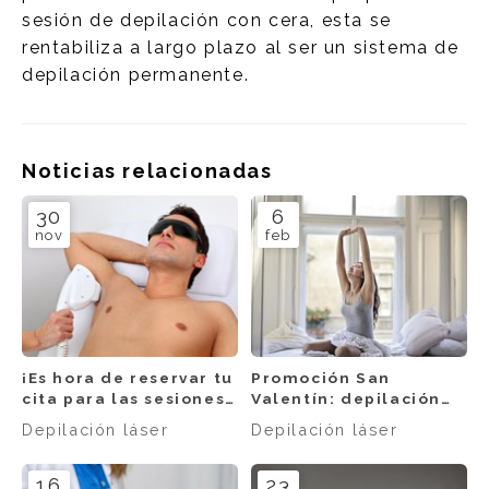
sesión de depilación con cera, esta se
rentabiliza a largo plazo al ser un sistema de
depilación permanente.
Noticias relacionadas
30
6
nov
feb
¡Es hora de reservar tu
Promoción San
cita para las sesiones
Valentín: depilación
de depilación!
láser en axilas 9€
Depilación láser
Depilación láser
16
23