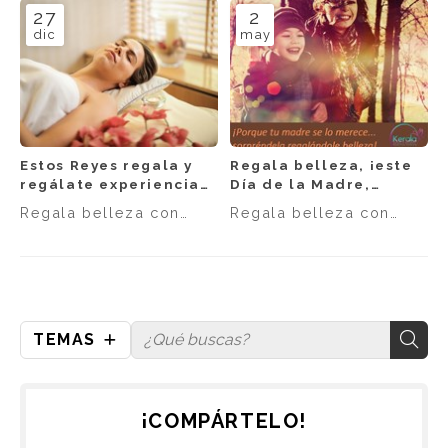
27
2
dic
may
Estos Reyes regala y
Regala belleza, ¡este
regálate experiencias
Día de la Madre,
Kerala
sorprende a tu reina!
Regala belleza con
Regala belleza con
Kerala
Kerala
TEMAS
¡COMPÁRTELO!