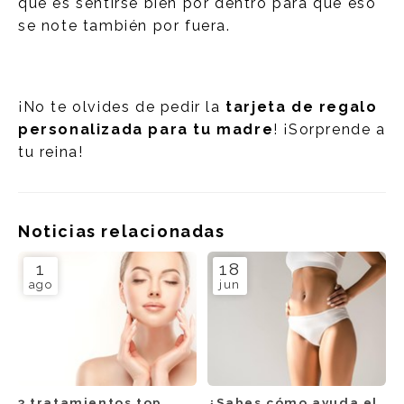
que es sentirse bien por dentro para que eso
se note también por fuera.
¡No te olvides de pedir la
tarjeta de regalo
personalizada para tu madre
! ¡Sorprende a
tu reina!
Noticias relacionadas
1
18
ago
jun
3 tratamientos top
¿Sabes cómo ayuda el