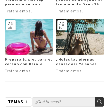
para este verano
tratamiento Deep Slim
a combatir el
Tratamientos
Tratamientos
lipedema?
corporales
corporales
26
29
abr
jun
Prepara tu piel para el
¿Notas las piernas
verano con Kerala
cansadas? Ya sabes...
¡piernas ligeras,
Tratamientos
Tratamientos
verano feliz!
corporales
corporales
TEMAS